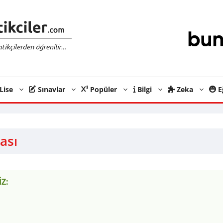
Lise
Sınavlar
Popüler
Bilgi
Zeka
E
ası
Z: