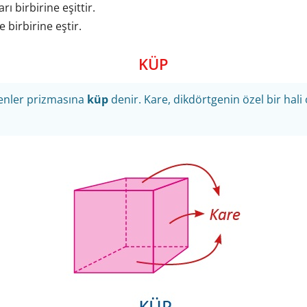
ı birbirine eşittir.
 birbirine eştir.
KÜP
genler prizmasına
küp
denir. Kare, dikdörtgenin özel bir hali