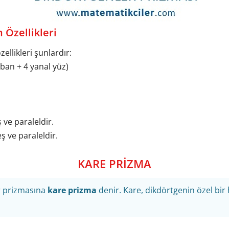
 Özellikleri
llikleri şunlardır:
aban + 4 yanal yüz)
ş ve paraleldir.
 eş ve paraleldir.
KARE PRİZMA
r prizmasına
kare prizma
denir. Kare, dikdörtgenin özel bir 