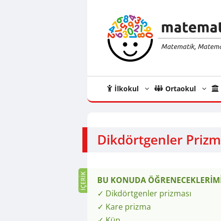
İçeriğe
atla
İlkokul
Ortaokul
Dikdörtgenler Prizm
BU KONUDA ÖĞRENECEKLERİMİ
✓ Dikdörtgenler prizması
✓ Kare prizma
✓ Küp