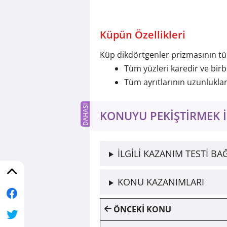
Küpün Özellikleri
Küp dikdörtgenler prizmasının tüm 
Tüm yüzleri karedir ve birbi
Tüm ayrıtlarının uzunlukları 
KONUYU PEKİŞTİRMEK İ
İLGİLİ KAZANIM TESTİ BA
KONU KAZANIMLARI
ÖNCEKİ KONU