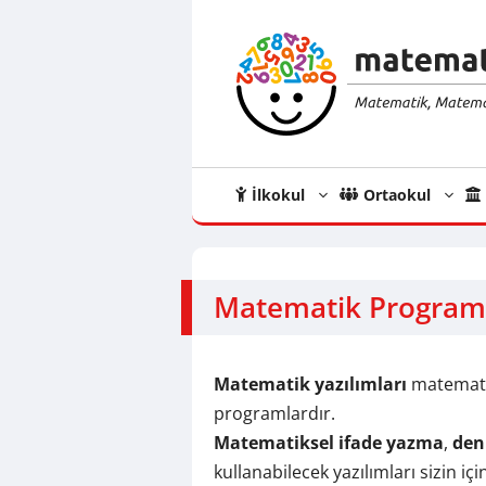
İçeriğe
atla
İlkokul
Ortaokul
Matematik Programl
Matematik yazılımları
matematik
programlardır.
Matematiksel ifade yazma
,
den
kullanabilecek yazılımları sizin içi