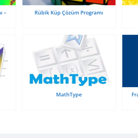
ı –
Rübik Küp Çözüm Programı
MathType
Fr