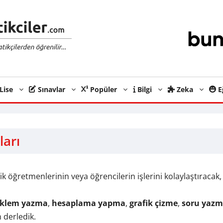
Lise
Sınavlar
Popüler
Bilgi
Zeka
E
arı
 öğretmenlerinin veya öğrencilerin işlerini kolaylaştıracak,
klem yazma
,
hesaplama yapma
,
grafik çizme
,
soru yaz
n derledik.