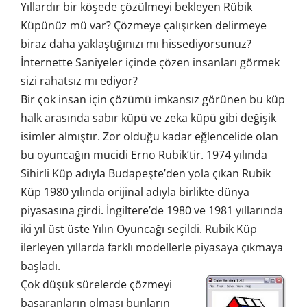
Yıllardır bir köşede çözülmeyi bekleyen Rübik
Küpünüz mü var? Çözmeye çalışırken delirmeye
biraz daha yaklaştığınızı mı hissediyorsunuz?
İnternette Saniyeler içinde çözen insanları görmek
sizi rahatsız mı ediyor?
Bir çok insan için çözümü imkansız görünen bu küp
halk arasında sabır küpü ve zeka küpü gibi değişik
isimler almıştır. Zor olduğu kadar eğlencelide olan
bu oyuncağın mucidi Erno Rubik’tir. 1974 yılında
Sihirli Küp adıyla Budapeşte’den yola çıkan Rubik
Küp 1980 yılında orijinal adıyla birlikte dünya
piyasasına girdi. İngiltere’de 1980 ve 1981 yıllarında
iki yıl üst üste Yılın Oyuncağı seçildi. Rubik Küp
ilerleyen yıllarda farklı modellerle piyasaya çıkmaya
başladı.
Çok düşük sürelerde çözmeyi
başaranların olması bunların