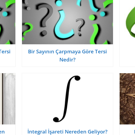
Tersi
Bir Sayının Çarpmaya Göre Tersi
Nedir?
en
İntegral İşareti Nereden Geliyor?