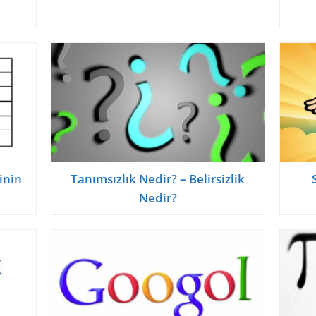
inin
Tanımsızlık Nedir? – Belirsizlik
Nedir?