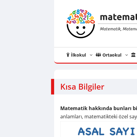
İçeriğe
atla
İlkokul
Ortaokul
Kısa Bilgiler
Matematik hakkında bunları b
anlamları, matematikteki özel sayı