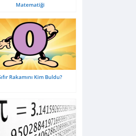
Matematiği
Sıfır Rakamını Kim Buldu?