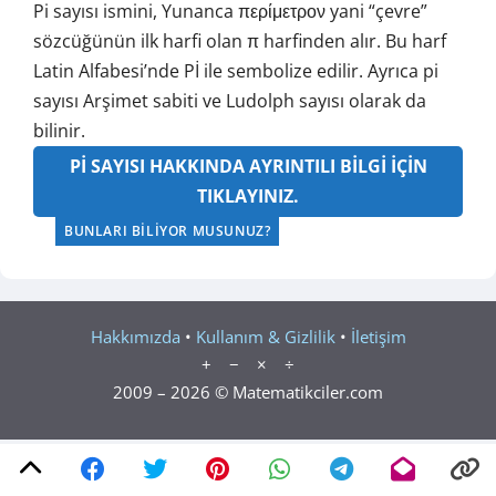
Pi sayısı ismini, Yunanca περίμετρον yani “çevre”
sözcüğünün ilk harfi olan π harfinden alır. Bu harf
Latin Alfabesi’nde Pİ ile sembolize edilir. Ayrıca pi
sayısı Arşimet sabiti ve Ludolph sayısı olarak da
bilinir.
Pİ SAYISI HAKKINDA AYRINTILI BİLGİ İÇİN
TIKLAYINIZ.
BUNLARI BILIYOR MUSUNUZ?
Hakkımızda
•
Kullanım & Gizlilik
•
İletişim
+ − × ÷
2009 – 2026 © Matematikciler.com