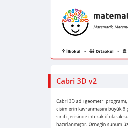
İçeriğe
atla
İlkokul
Ortaokul
Cabri 3D v2
Cabri 3D adlı geometri programı, sı
cisimlerin kavranmasını büyük ölç
sınıf içerisinde interaktif olarak
hazırlanmıştır. Örneğin sunum üze