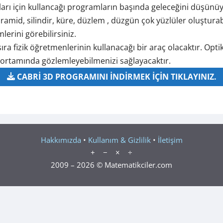
ları için kullancağı programların başında geleceğini düşün
mid, silindir, küre, düzlem , düzgün çok yüzlüler oluşturabil
erini görebilirsiniz.
sıra fizik öğretmenlerinin kullanacağı bir araç olacaktır. Op
 ortamında gözlemleyebilmenizi sağlayacaktır.
CABRİ 3D PROGRAMINI İNDİRMEK İÇİN TIKLAYINIZ.
Hakkımızda
•
Kullanım & Gizlilik
•
İletişim
+ − × ÷
2009 – 2026 © Matematikciler.com