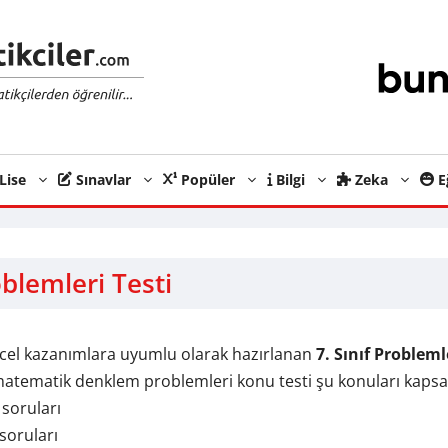
Lise
Sınavlar
Popüler
Bilgi
Zeka
E
blemleri Testi
ncel kazanımlara uyumlu olarak hazırlanan
7. Sınıf Probleml
ıf matematik denklem problemleri konu testi şu konuları kaps
soruları
soruları