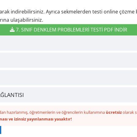
arak indirebilirsiniz. Ayrıca sekmelerden testi online çözme b
ına ulaşabilirsiniz.
7. SINIF DENKLEM PROBLEMLERİ TESTİ PDF İNDİR
AĞLANTISI
dan hazırlanmış, öğretmenlerin ve öğrencilerin kullanımına
ücretsiz
olarak s
ması ve izinsiz yayınlanması yasaktır!