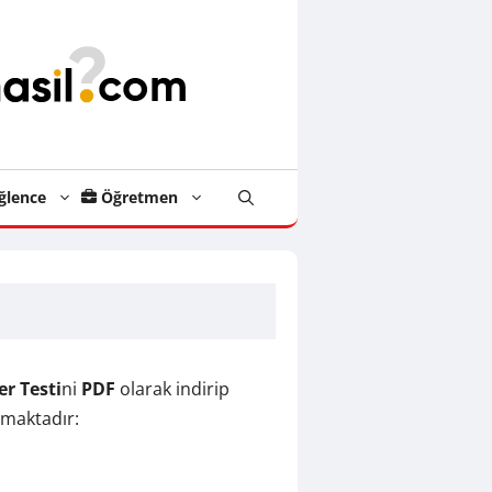
ğlence
Öğretmen
er Testi
ni
PDF
olarak indirip
amaktadır: