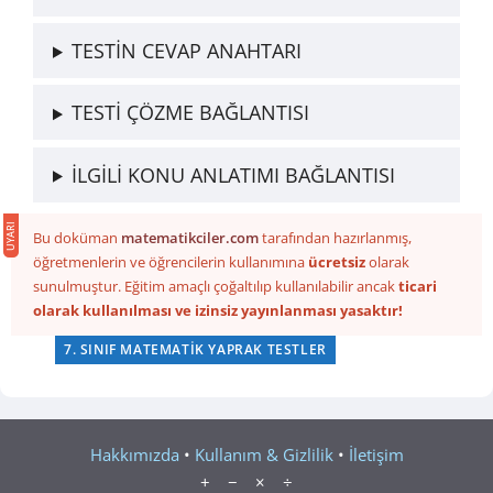
TESTİN CEVAP ANAHTARI
TESTİ ÇÖZME BAĞLANTISI
İLGİLİ KONU ANLATIMI BAĞLANTISI
Bu doküman
matematikciler.com
tarafından hazırlanmış,
öğretmenlerin ve öğrencilerin kullanımına
ücretsiz
olarak
sunulmuştur. Eğitim amaçlı çoğaltılıp kullanılabilir ancak
ticari
olarak kullanılması ve izinsiz yayınlanması yasaktır!
7. SINIF MATEMATIK YAPRAK TESTLER
Hakkımızda
•
Kullanım & Gizlilik
•
İletişim
+ − × ÷