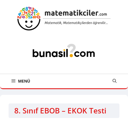
İçeriğe
atla
MENÜ
8. Sınıf EBOB – EKOK Testi