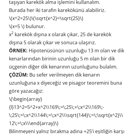
taşıyan karekök alma işlemini kullanalım.
Burada her iki tarafın karekökünü alabiliriz.
\(x^2=25\)\(\sqrt{x^2}=\sqrt{25}\)
\(x=5 \) bulunur.
2
x
karekök dışına x olarak çıkar, 25 de karekök
dışına 5 olarak çıkar ve sonuca ulaşırız.
ÖRNEK:
Hipotenüsünün uzunluğu 13 m olan ve dik
kenarlarından birinin uzunluğu 5 m olan bir dik
üçgenin diğer dik kenarının uzunluğunu bulalım.
ÇÖZÜM:
Bu sefer verilmeyen dik kenarın
uzunluğuna x diyeceğiz ve pisagor teoremini buna
göre yazacağız:
\(\begin{array}
{l}13^2=5^2+x^2\\169\;=\;25\;+\;x^2\\169\;-
\;25\;=\;x^2\\144\;=\;x^2\\\sqrt{144}\;=\;\sqrt{x^2}\\
12\;=\;x\\\end{array}\)
Bilinmeyeni yalnız bırakma adına +25’i eşitliğin karşı