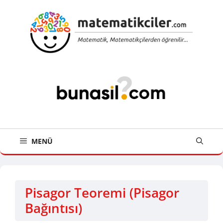
İçeriğe
atla
MENÜ
Pisagor Teoremi (Pisagor
Bağıntısı)