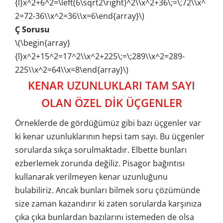
{l}x^2+6^2=\left(6\sqrt2\right)^2\\x^2+36\;=\;72\\x^
2=72-36\\x^2=36\\x=6\end{array}\)
Ç Sorusu
\(\begin{array}
{l}x^2+15^2=17^2\\x^2+225\;=\;289\\x^2=289-
225\\x^2=64\\x=8\end{array}\)
KENAR UZUNLUKLARI TAM SAYI
OLAN ÖZEL DİK ÜÇGENLER
Örneklerde de gördüğümüz gibi bazı üçgenler var
ki kenar uzunluklarının hepsi tam sayı. Bu üçgenler
sorularda sıkça sorulmaktadır. Elbette bunları
ezberlemek zorunda değiliz. Pisagor bağıntısı
kullanarak verilmeyen kenar uzunluğunu
bulabiliriz. Ancak bunları bilmek soru çözümünde
size zaman kazandırır ki zaten sorularda karşınıza
çıka çıka bunlardan bazılarını istemeden de olsa