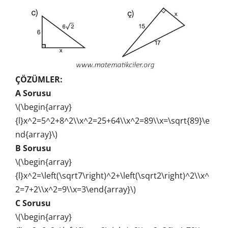
ÇÖZÜMLER:
A Sorusu
\(\begin{array}
{l}x^2=5^2+8^2\\x^2=25+64\\x^2=89\\x=\sqrt{89}\e
nd{array}\)
B Sorusu
\(\begin{array}
{l}x^2=\left(\sqrt7\right)^2+\left(\sqrt2\right)^2\\x^
2=7+2\\x^2=9\\x=3\end{array}\)
C Sorusu
\(\begin{array}