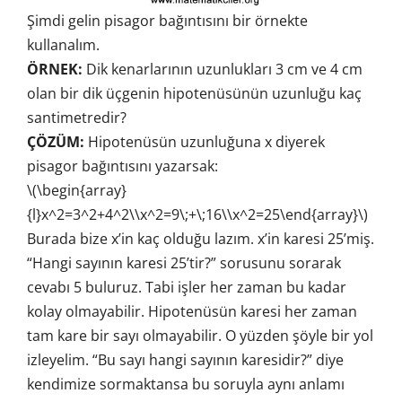
Şimdi gelin pisagor bağıntısını bir örnekte
kullanalım.
ÖRNEK:
Dik kenarlarının uzunlukları 3 cm ve 4 cm
olan bir dik üçgenin hipotenüsünün uzunluğu kaç
santimetredir?
ÇÖZÜM:
Hipotenüsün uzunluğuna x diyerek
pisagor bağıntısını yazarsak:
\(\begin{array}
{l}x^2=3^2+4^2\\x^2=9\;+\;16\\x^2=25\end{array}\)
Burada bize x’in kaç olduğu lazım. x’in karesi 25’miş.
“Hangi sayının karesi 25’tir?” sorusunu sorarak
cevabı 5 buluruz. Tabi işler her zaman bu kadar
kolay olmayabilir. Hipotenüsün karesi her zaman
tam kare bir sayı olmayabilir. O yüzden şöyle bir yol
izleyelim. “Bu sayı hangi sayının karesidir?” diye
kendimize sormaktansa bu soruyla aynı anlamı