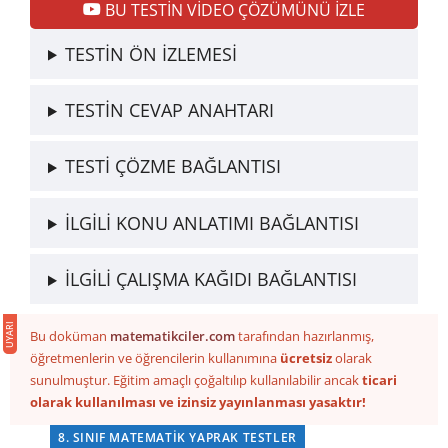
BU TESTİN VİDEO ÇÖZÜMÜNÜ İZLE
TESTİN ÖN İZLEMESİ
TESTİN CEVAP ANAHTARI
TESTİ ÇÖZME BAĞLANTISI
İLGİLİ KONU ANLATIMI BAĞLANTISI
İLGİLİ ÇALIŞMA KAĞIDI BAĞLANTISI
Bu doküman
matematikciler.com
tarafından hazırlanmış,
öğretmenlerin ve öğrencilerin kullanımına
ücretsiz
olarak
sunulmuştur. Eğitim amaçlı çoğaltılıp kullanılabilir ancak
ticari
olarak kullanılması ve izinsiz yayınlanması yasaktır!
8. SINIF MATEMATIK YAPRAK TESTLER