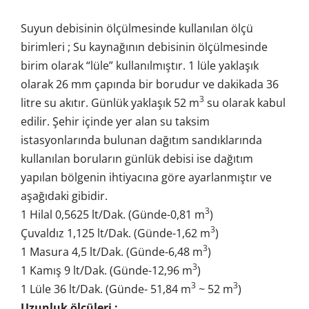
Suyun debisinin ölçülmesinde kullanılan ölçü
birimleri ; Su kaynağının debisinin ölçülmesinde
birim olarak “lüle” kullanılmıştır. 1 lüle yaklaşık
olarak 26 mm çapında bir borudur ve dakikada 36
3
litre su akıtır. Günlük yaklaşık 52 m
su olarak kabul
edilir. Şehir içinde yer alan su taksim
istasyonlarında bulunan dağıtım sandıklarında
kullanılan boruların günlük debisi ise dağıtım
yapılan bölgenin ihtiyacına göre ayarlanmıştır ve
aşağıdaki gibidir.
3
1 Hilal 0,5625 lt/Dak. (Günde-0,81 m
)
3
Çuvaldız 1,125 lt/Dak. (Günde-1,62 m
)
3
1 Masura 4,5 lt/Dak. (Günde-6,48 m
)
3
1 Kamış 9 lt/Dak. (Günde-12,96 m
)
3
3
1 Lüle 36 lt/Dak. (Günde- 51,84 m
~ 52 m
)
Uzunluk ölçüleri ;