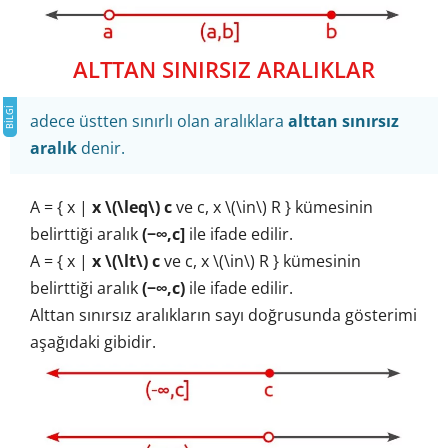
ALTTAN SINIRSIZ ARALIKLAR
adece üstten sınırlı olan aralıklara
alttan sınırsız
aralık
denir.
A = { x |
x \(\leq\) c
ve c, x \(\in\) R } kümesinin
belirttiği aralık
(−∞,c]
ile ifade edilir.
A = { x |
x \(\lt\) c
ve c, x \(\in\) R } kümesinin
belirttiği aralık
(−∞,c)
ile ifade edilir.
Alttan sınırsız aralıkların sayı doğrusunda gösterimi
aşağıdaki gibidir.