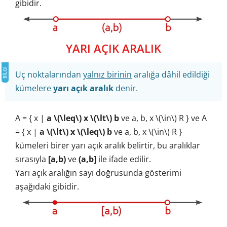
gibidir.
YARI AÇIK ARALIK
Uç noktalarından
yalnız birinin
aralığa dâhil edildiği
kümelere
yarı açık aralık
denir.
A = { x |
a \(\leq\) x \(\lt\) b
ve a, b, x \(\in\) R } ve A
= { x |
a \(\lt\) x \(\leq\) b
ve a, b, x \(\in\) R }
kümeleri birer yarı açık aralık belirtir, bu aralıklar
sırasıyla
[a,b)
ve
(a,b]
ile ifade edilir.
Yarı açık aralığın sayı doğrusunda gösterimi
aşağıdaki gibidir.