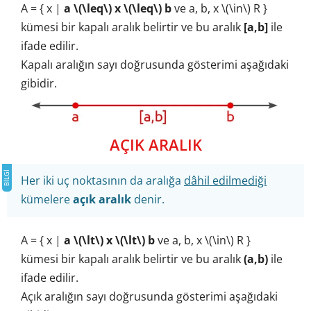
A = { x |
a \(\leq\) x \(\leq\) b
ve a, b, x \(\in\) R }
kümesi bir kapalı aralık belirtir ve bu aralık
[a,b]
ile
ifade edilir.
Kapalı aralığın sayı doğrusunda gösterimi aşağıdaki
gibidir.
AÇIK ARALIK
Her iki uç noktasının da aralığa
dâhil edilmediği
kümelere
açık aralık
denir.
A = { x |
a \(\lt\) x \(\lt\) b
ve a, b, x \(\in\) R }
kümesi bir kapalı aralık belirtir ve bu aralık
(a,b)
ile
ifade edilir.
Açık aralığın sayı doğrusunda gösterimi aşağıdaki