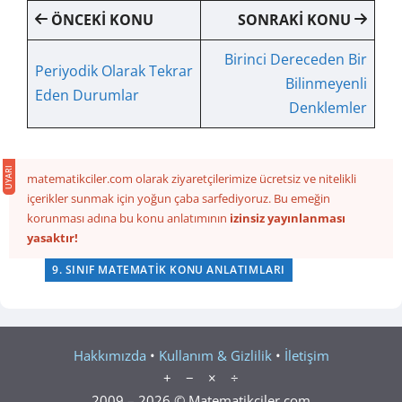
ÖNCEKİ KONU
SONRAKİ KONU
Birinci Dereceden Bir
Periyodik Olarak Tekrar
Bilinmeyenli
Eden Durumlar
Denklemler
matematikciler.com olarak ziyaretçilerimize ücretsiz ve nitelikli
içerikler sunmak için yoğun çaba sarfediyoruz. Bu emeğin
korunması adına bu konu anlatımının
izinsiz yayınlanması
yasaktır!
9. SINIF MATEMATIK KONU ANLATIMLARI
Hakkımızda
•
Kullanım & Gizlilik
•
İletişim
+ − × ÷
2009 – 2026 © Matematikciler.com