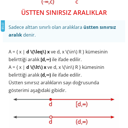
ÜSTTEN SINIRSIZ ARALIKLAR
Sadece alttan sınırlı olan aralıklara
üstten sınırsız
aralık
denir.
A = { x |
d \(\leq\) x
ve d, x \(\in\) R } kümesinin
belirttiği aralık
[d,∞)
ile ifade edilir.
A = { x |
d \(\lt\) x
ve d, x \(\in\) R } kümesinin
belirttiği aralık
(d,∞)
ile ifade edilir.
Üstten sınırsız aralıkların sayı doğrusunda
gösterimi aşağıdaki gibidir.