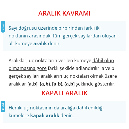
ARALIK KAVRAMI
Sayı doğrusu üzerinde birbirinden farklı iki
noktanın arasındaki tüm gerçek sayılardan oluşan
alt kümeye
aralık
denir.
Aralıklar, uç noktaların verilen kümeye
d
â
hil olup
olmamasına göre
farklı şekilde adlandırılır. a ve b
gerçek sayıları aralıkların uç noktaları olmak üzere
aralıklar
[a,b]
,
(a,b)
,
[a,b)
,
(a,b]
şeklinde gösterilir.
KAPALI ARALIK
Her iki uç noktasının da aralığa
dâhil edildiği
kümelere
kapalı aralık
denir.