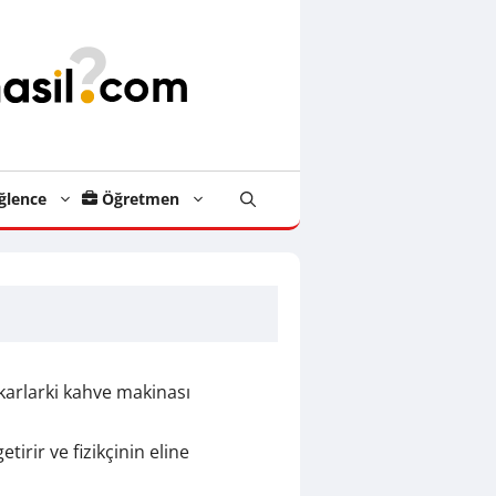
ğlence
Öğretmen
karlarki kahve makinası
irir ve fizikçinin eline