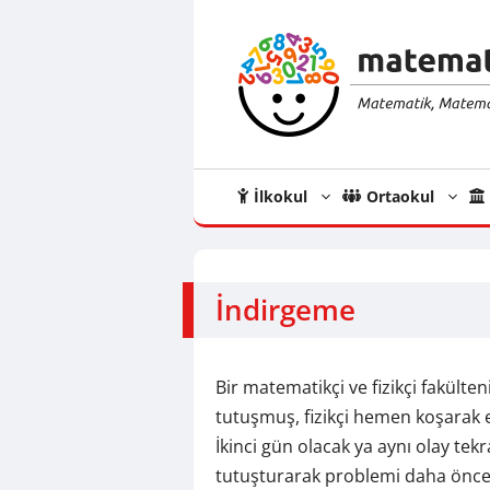
İçeriğe
atla
İlkokul
Ortaokul
İndirgeme
Bir matematikçi ve fizikçi fakül
tutuşmuş, fizikçi hemen koşarak e
İkinci gün olacak ya aynı olay tek
tutuşturarak problemi daha önce