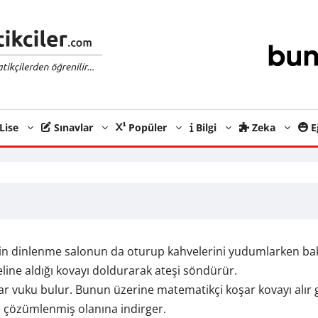
Lise
Sınavlar
Popüler
Bilgi
Zeka
E
tenin dinlenme salonun da oturup kahvelerini yudumlarken ba
line aldığı kovayı doldurarak ateşi söndürür.
rar vuku bulur. Bunun üzerine matematikçi koşar kovayı alır get
 çözümlenmiş olanına indirger.