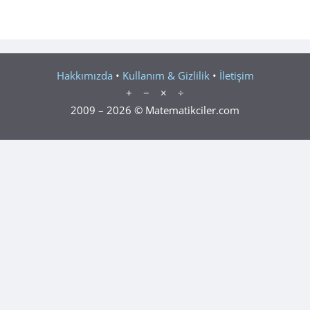
Hakkımızda
•
Kullanım & Gizlilik
•
İletişim
+ − × ÷
2009 – 2026 © Matematikciler.com