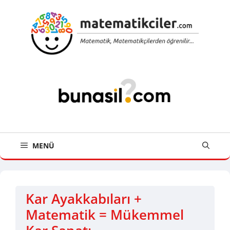
İçeriğe
atla
MENÜ
Kar Ayakkabıları +
Matematik = Mükemmel