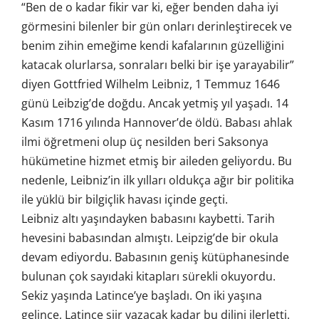
“Ben de o kadar fikir var ki, eğer benden daha iyi
görmesini bilenler bir gün onları derinleştirecek ve
benim zihin emeğime kendi kafalarının güzelliğini
katacak olurlarsa, sonraları belki bir işe yarayabilir”
diyen Gottfried Wilhelm Leibniz, 1 Temmuz 1646
günü Leibzig’de doğdu. Ancak yetmiş yıl yaşadı. 14
Kasım 1716 yılında Hannover’de öldü. Babası ahlak
ilmi öğretmeni olup üç nesilden beri Saksonya
hükümetine hizmet etmiş bir aileden geliyordu. Bu
nedenle, Leibniz’in ilk yılları oldukça ağır bir politika
ile yüklü bir bilgiçlik havası içinde geçti.
Leibniz altı yaşındayken babasını kaybetti. Tarih
hevesini babasından almıştı. Leipzig’de bir okula
devam ediyordu. Babasının geniş kütüphanesinde
bulunan çok sayıdaki kitapları sürekli okuyordu.
Sekiz yaşında Latince’ye başladı. On iki yaşına
gelince, Latince şiir yazacak kadar bu dilini ilerletti.