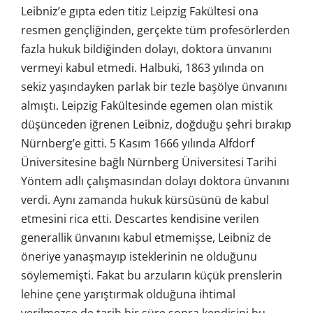
Leibniz’e gıpta eden titiz Leipzig Fakültesi ona
resmen gençliğinden, gerçekte tüm profesörlerden
fazla hukuk bildiğinden dolayı, doktora ünvanını
vermeyi kabul etmedi. Halbuki, 1863 yılında on
sekiz yaşındayken parlak bir tezle başölye ünvanını
almıştı. Leipzig Fakültesinde egemen olan mistik
düşünceden iğrenen Leibniz, doğduğu şehri bırakıp
Nürnberg’e gitti. 5 Kasım 1666 yılında Alfdorf
Üniversitesine bağlı Nürnberg Üniversitesi Tarihi
Yöntem adlı çalışmasından dolayı doktora ünvanını
verdi. Aynı zamanda hukuk kürsüsünü de kabul
etmesini rica etti. Descartes kendisine verilen
generallik ünvanını kabul etmemişse, Leibniz de
öneriye yanaşmayıp isteklerinin ne olduğunu
söylememişti. Fakat bu arzuların küçük prenslerin
lehine çene yarıştırmak olduğuna ihtimal
verilmezse de tarih bir süre sonra kendisini bu