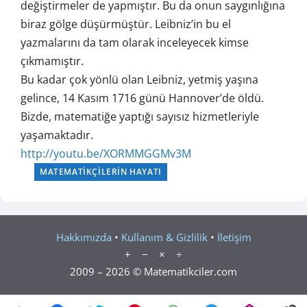
değiştirmeler de yapmıştır. Bu da onun saygınlığına
biraz gölge düşürmüştür. Leibniz’in bu el
yazmalarını da tam olarak inceleyecek kimse
çıkmamıştır.
Bu kadar çok yönlü olan Leibniz, yetmiş yaşına
gelince, 14 Kasım 1716 günü Hannover’de öldü.
Bizde, matematiğe yaptığı sayısız hizmetleriyle
yaşamaktadır.
http://youtu.be/XORMMGGMv3M
MATEMATIKÇILERIN HAYATI
Hakkımızda
•
Kullanım & Gizlilik
•
İletişim
+ − × ÷
2009 – 2026 © Matematikciler.com