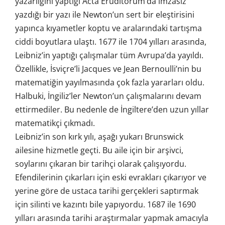
yazarlığını yaptığı Acta Eruditorum’da imzasız
yazdığı bir yazı ile Newton’un sert bir eleştirisini
yapınca kıyametler koptu ve aralarındaki tartışma
ciddi boyutlara ulaştı. 1677 ile 1704 yılları arasında,
Leibniz’in yaptığı çalışmalar tüm Avrupa’da yayıldı.
Özellikle, İsviçre’li Jacques ve Jean Bernoulli’nin bu
matematiğin yayılmasında çok fazla yararları oldu.
Halbuki, İngiliz’ler Newton’un çalışmalarını devam
ettirmediler. Bu nedenle de İngiltere’den uzun yıllar
matematikçi çıkmadı.
Leibniz’in son kırk yılı, aşağı yukarı Brunswick
ailesine hizmetle geçti. Bu aile için bir arşivci,
soylarını çıkaran bir tarihçi olarak çalışıyordu.
Efendilerinin çıkarları için eski evrakları çıkarıyor ve
yerine göre de ustaca tarihi gerçekleri saptırmak
için silinti ve kazıntı bile yapıyordu. 1687 ile 1690
yılları arasında tarihi araştırmalar yapmak amacıyla