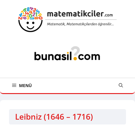
İçeriğe
atla
MENÜ
Leibniz (1646 – 1716)