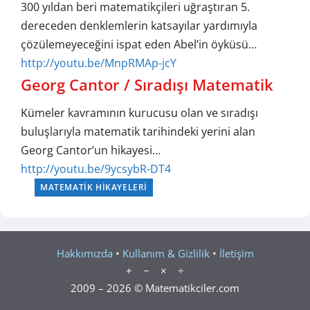
300 yıldan beri matematikçileri uğraştıran 5.
dereceden denklemlerin katsayılar yardımıyla
çözülemeyeceğini ispat eden Abel’in öyküsü…
http://youtu.be/MnpRMAp-jcY
Georg Cantor / Sıradışı Matematik
Kümeler kavramının kurucusu olan ve sıradışı
buluşlarıyla matematik tarihindeki yerini alan
Georg Cantor’un hikayesi…
http://youtu.be/9ycsybR-DT4
MATEMATIK HIKAYELERI
Hakkımızda
•
Kullanım & Gizlilik
•
İletişim
+ − × ÷
2009 – 2026 © Matematikciler.com