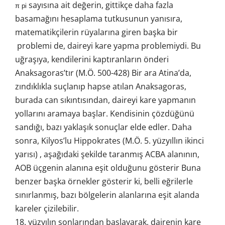
sayısına ait değerin, gittikçe daha fazla
π pi
basamağını hesaplama tutkusunun yanısıra,
matematikçilerin rüyalarına giren başka bir
problemi de, daireyi kare yapma problemiydi. Bu
uğraşıya, kendilerini kaptıranların önderi
Anaksagoras’tır (M.Ö. 500-428) Bir ara Atina’da,
zındıklıkla suçlanıp hapse atılan Anaksagoras,
burada can sıkıntısından, daireyi kare yapmanın
yollarını aramaya başlar. Kendisinin çözdüğünü
sandığı, bazı yaklaşık sonuçlar elde edler. Daha
sonra, Kilyos’lu Hippokrates (M.Ö. 5. yüzyıllın ikinci
yarısı) , aşağıdaki şekilde taranmış ACBA alanının,
AOB üçgenin alanına eşit olduğunu gösterir Buna
benzer başka örnekler gösterir ki, belli eğrilerle
sınırlanmış, bazı bölgelerin alanlarına eşit alanda
kareler çizilebilir.
18. yüzyılın sonlarından başlayarak, dairenin kare