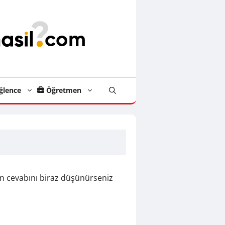
ğlence
Öğretmen
n cevabını biraz düşünürseniz