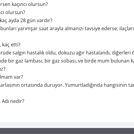
çersen kaçıncı olursun?
cı olursun?
; kaç ayda 28 gün vardır?
 bunları yarımşar saat arayla almanızı tavsiye ederse, ilaçla
 kaç etti?
Sürüde salgın hastalık oldu, dokuzu ağır hastalandı, diğerleri 
içinde bir gaz lambası, bir gaz sobası, ve birde mum bulunan 
ız?
 elmam var?
 tarlasının ortasında duruyor. Yumurtladığında hangisinin tar
 Adı nedir?