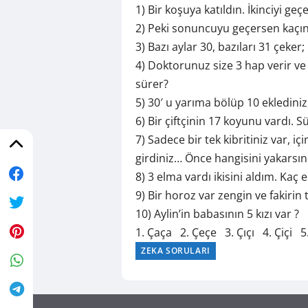
1) Bir koşuya katıldın. İkinciyi ge
2) Peki sonuncuyu geçersen kaçın
3) Bazı aylar 30, bazıları 31 çeker
4) Doktorunuz size 3 hap verir ve
sürer?
5) 30′ u yarıma bölüp 10 eklediniz,
6) Bir çiftçinin 17 koyunu vardı. 
7) Sadece bir tek kibritiniz var, 
girdiniz… Önce hangisini yakarsın
8) 3 elma vardı ikisini aldım. Kaç
9) Bir horoz var zengin ve fakirin
10) Aylin’in babasının 5 kızı var ?
1. Çaça 2. Çeçe 3. Çıçı 4. Çiçi 5.
ZEKA SORULARI