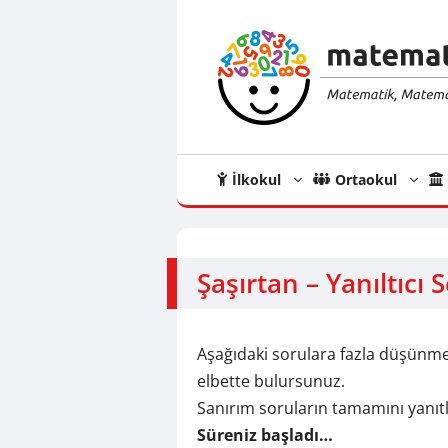
İçeriğe
atla
İlkokul
Ortaokul
Şaşırtan – Yanıltıcı 
Aşağıdaki sorulara fazla düşünme
elbette bulursunuz.
Sanırım soruların tamamını yanıt
Süreniz başladı…