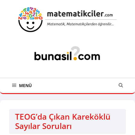
İçeriğe
atla
MENÜ
TEOG’da Çıkan Kareköklü
Sayılar Soruları