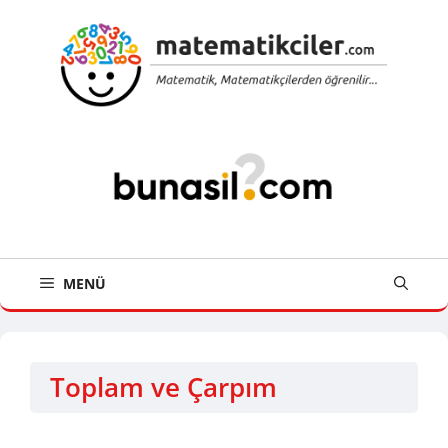
İçeriğe
atla
MENÜ
Toplam ve Çarpım