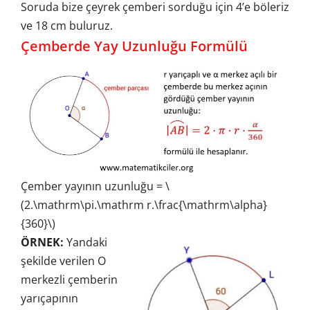
Soruda bize çeyrek çemberi sorduğu için 4’e böleriz
ve 18 cm buluruz.
Çemberde Yay Uzunluğu Formülü
Çember yayının uzunluğu = \
(2.\mathrm\pi.\mathrm r.\frac{\mathrm\alpha}
{360}\)
ÖRNEK:
Yandaki
şekilde verilen O
merkezli çemberin
yarıçapının