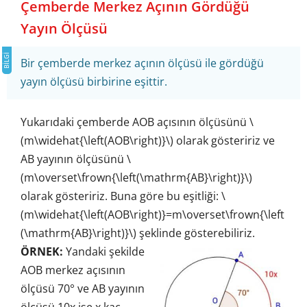
Çemberde Merkez Açının Gördüğü
Yayın Ölçüsü
Bir çemberde merkez açının ölçüsü ile gördüğü
yayın ölçüsü birbirine eşittir.
Yukarıdaki çemberde AOB açısının ölçüsünü \
(m\widehat{\left(AOB\right)}\) olarak gösteririz ve
AB yayının ölçüsünü \
(m\overset\frown{\left(\mathrm{AB}\right)}\)
olarak gösteririz. Buna göre bu eşitliği: \
(m\widehat{\left(AOB\right)}=m\overset\frown{\left
(\mathrm{AB}\right)}\) şeklinde gösterebiliriz.
ÖRNEK:
Yandaki şekilde
AOB merkez açısının
ölçüsü 70° ve AB yayının
ölçüsü 10x ise x kaç