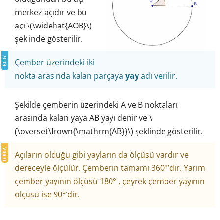
merkez açıdır ve bu
açı \(\widehat{AOB}\)
şeklinde gösterilir.
Çember üzerindeki iki
nokta arasında kalan parçaya
yay
adı verilir.
Şekilde çemberin üzerindeki A ve B noktaları
arasında kalan yaya AB yayı denir ve \
(\overset\frown{\mathrm{AB}}\) şeklinde gösterilir.
Açıların olduğu gibi yayların da ölçüsü vardır ve
dereceyle ölçülür. Çemberin tamamı 360°’dir. Yarım
çember yayının ölçüsü 180° , çeyrek çember yayının
ölçüsü ise 90°’dir.