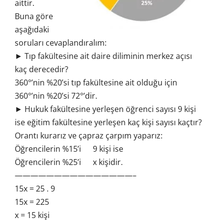
aittir.
Buna göre
aşağıdaki
soruları cevaplandıralım:
► Tıp fakültesine ait daire diliminin merkez açısı
kaç derecedir?
360°’nin %20’si tıp fakültesine ait olduğu için
360°’nin %20’si 72°’dir.
► Hukuk fakültesine yerleşen öğrenci sayısı 9 kişi
ise eğitim fakültesine yerleşen kaç kişi sayısı kaçtır?
Orantı kurarız ve çapraz çarpım yaparız:
Öğrencilerin %15’i 9 kişi ise
Öğrencilerin %25’i x kişidir.
———————————————–
15x = 25 . 9
15x = 225
x = 15 kişi